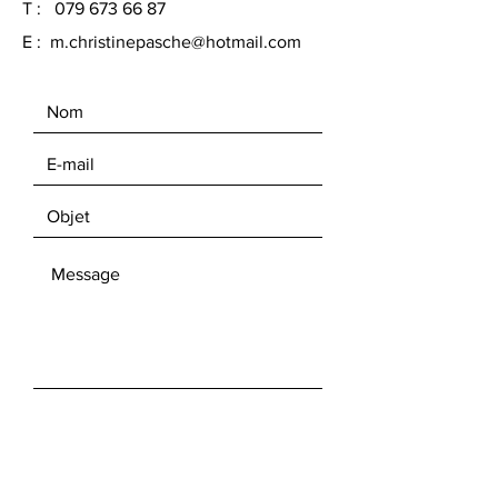
T :
079 673 66 87
E :
m.christinepasche@hotmail.com
ENVOYER